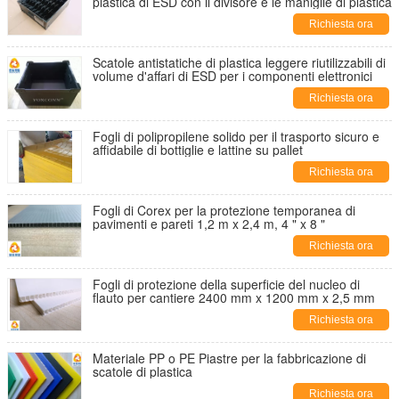
plastica di ESD con il divisore e le maniglie di plastica
Richiesta ora
Scatole antistatiche di plastica leggere riutilizzabili di
volume d'affari di ESD per i componenti elettronici
Richiesta ora
Fogli di polipropilene solido per il trasporto sicuro e
affidabile di bottiglie e lattine su pallet
Richiesta ora
Fogli di Corex per la protezione temporanea di
pavimenti e pareti 1,2 m x 2,4 m, 4 " x 8 "
Richiesta ora
Fogli di protezione della superficie del nucleo di
flauto per cantiere 2400 mm x 1200 mm x 2,5 mm
Richiesta ora
Materiale PP o PE Piastre per la fabbricazione di
scatole di plastica
Richiesta ora