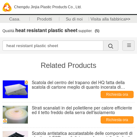
Chengdu Jinjia Plastic Products Co., Ltd.
Casa.
Prodotti
Su di noi
Visita alla fabbrica
>>
heat resistant plastic sheet
Qualità
supplier.
(5)
Related Products
Scatola del centro del trapano del HQ fatta della
scatola di cartone meglio di quanto incerata di
plastica scanalata in impermeabile di strati
Richiesta ora
Strati scanalati in del polietilene per calore efficiente
ed il tetto freddo della serra dell'isolamento
Richiesta ora
Scatola antistatica accatastabile delle componenti di