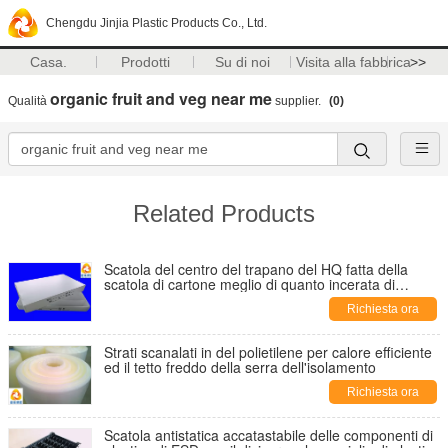
Chengdu Jinjia Plastic Products Co., Ltd.
Casa.
Prodotti
Su di noi
Visita alla fabbrica
>>
organic fruit and veg near me
Qualità
supplier.
(0)
Related Products
Scatola del centro del trapano del HQ fatta della
scatola di cartone meglio di quanto incerata di
plastica scanalata in impermeabile di strati
Richiesta ora
Strati scanalati in del polietilene per calore efficiente
ed il tetto freddo della serra dell'isolamento
Richiesta ora
Scatola antistatica accatastabile delle componenti di