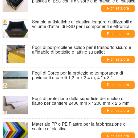
plastica di ESD con il divisore e le maniglie di plastica
Richiesta ora
Scatole antistatiche di plastica leggere riutilizzabili di
volume d'affari di ESD per i componenti elettronici
Richiesta ora
Fogli di polipropilene solido per il trasporto sicuro e
affidabile di bottiglie e lattine su pallet
Richiesta ora
Fogli di Corex per la protezione temporanea di
pavimenti e pareti 1,2 m x 2,4 m, 4 " x 8 "
Richiesta ora
Fogli di protezione della superficie del nucleo di
flauto per cantiere 2400 mm x 1200 mm x 2,5 mm
Richiesta ora
Materiale PP o PE Piastre per la fabbricazione di
scatole di plastica
Richiesta ora