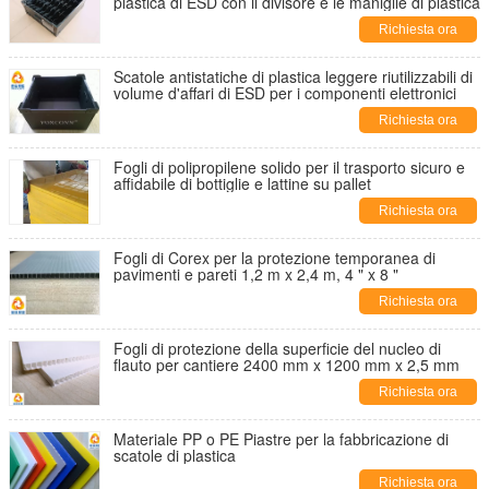
plastica di ESD con il divisore e le maniglie di plastica
Richiesta ora
Scatole antistatiche di plastica leggere riutilizzabili di
volume d'affari di ESD per i componenti elettronici
Richiesta ora
Fogli di polipropilene solido per il trasporto sicuro e
affidabile di bottiglie e lattine su pallet
Richiesta ora
Fogli di Corex per la protezione temporanea di
pavimenti e pareti 1,2 m x 2,4 m, 4 " x 8 "
Richiesta ora
Fogli di protezione della superficie del nucleo di
flauto per cantiere 2400 mm x 1200 mm x 2,5 mm
Richiesta ora
Materiale PP o PE Piastre per la fabbricazione di
scatole di plastica
Richiesta ora