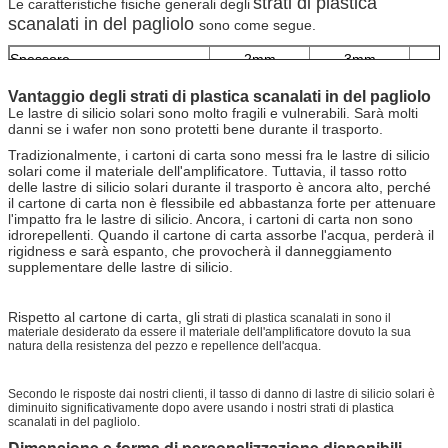
strati di plastica
Le caratteristiche fisiche generali degli
scanalati in del pagliolo
sono come segue.
Spessore
2mm
3mm
Densità GSM
300-600
350-800
60
Vantaggio degli strati di plastica scanalati in del pagliolo
Colore
qualsiasi colore
qualsiasi colore
qualsi
Le lastre di silicio solari sono molto fragili e vulnerabili. Sarà molti
danni se i wafer non sono protetti bene durante il trasporto.
disponibile
disponibile
dis
Tensione superficiale
35
35
Tradizionalmente, i cartoni di carta sono messi fra le lastre di silicio
(dyne/cm)
solari come il materiale dell'amplificatore. Tuttavia, il tasso rotto
delle lastre di silicio solari durante il trasporto è ancora alto, perché
resistenza alla
lungo le flauto
160 N
170 N
>
>
>
il cartone di carta non è flessibile ed abbastanza forte per attenuare
rottura
attraverso le
140 N
150 N
>
>
>
l'impatto fra le lastre di silicio. Ancora, i cartoni di carta non sono
flauto
idrorepellenti. Quando il cartone di carta assorbe l'acqua, perderà il
rigidness e sarà espanto, che provocherà il danneggiamento
ultimo
lungo le flauto
150%
150%
supplementare delle lastre di silicio.
allungamento
attraverso le
40%
40%
flauto
Rispetto al cartone di carta, gli
strati di plastica scanalati in sono il
materiale desiderato da essere il materiale dell'amplificatore dovuto la sua
natura della resistenza del pezzo e repellence dell'acqua.
Secondo le risposte dai nostri clienti, il tasso di danno di lastre di silicio solari è
diminuito significativamente dopo avere usando i nostri strati di plastica
scanalati in del pagliolo.
Dimensione e forma di personalizzazione disponibili