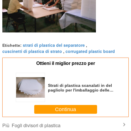
strati di plastica del separatore
Etichette:
,
cuscinetti di plastica di strato
corrugated plastic board
,
Ottieni il miglior prezzo per
Strati di plastica scanalati in del
pagliolo per l'imballaggio delle
lastre di silicio solari delle celle
fotovoltaiche
Continua
Fogli divisori di plastica
Più