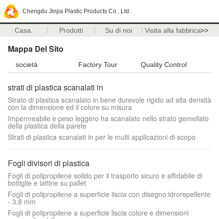
Chengdu Jinjia Plastic Products Co., Ltd.
Casa.
Prodotti
Su di noi
Visita alla fabbrica
>>
Mappa Del Sito
società
Factory Tour
Quality Control
strati di plastica scanalati in
Strato di plastica scanalato in bene durevole rigido ad alta densità
con la dimensione ed il colore su misura
Impermeabile e peso leggero ha scanalato nello strato gemellato
della plastica della parete
Strati di plastica scanalati in per le multi applicazioni di scopo
Fogli divisori di plastica
Fogli di polipropilene solido per il trasporto sicuro e affidabile di
bottiglie e lattine su pallet
Fogli di polipropilene a superficie liscia con disegno idrorepellente
- 3,8 mm
Fogli di polipropilene a superficie liscia colore e dimensioni